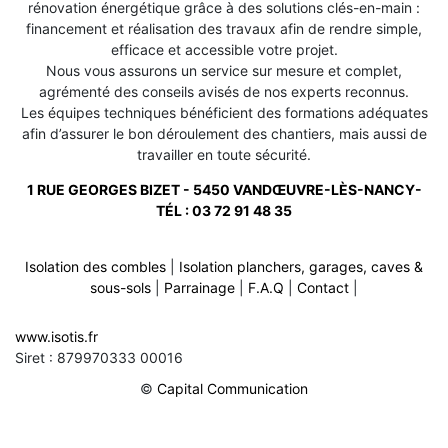
rénovation énergétique grâce à des solutions clés-en-main :
financement et réalisation des travaux afin de rendre simple,
efficace et accessible votre projet.
Nous vous assurons un service sur mesure et complet,
agrémenté des conseils avisés de nos experts reconnus.
Les équipes techniques bénéficient des formations adéquates
afin d’assurer le bon déroulement des chantiers, mais aussi de
travailler en toute sécurité.
1 RUE GEORGES BIZET - 5450 VANDŒUVRE-LÈS-NANCY-
TÉL :
03 72 91 48 35
Isolation des combles
|
Isolation planchers, garages, caves &
sous-sols
|
Parrainage
|
F.A.Q
|
Contact
|
Rénovation de toiture sur vany 57070
-
www.isotis.fr
Rénovation de toiture sur talange 57525
-
Siret : 879970333 00016
Rénovation de toiture sur mey 57070
-
Rénovation de toiture sur florange 57190
-
©
Capital Communication
Rénovation de toiture sur vahl ebersing 57660
-
Rénovation de toiture sur berthelming 57930
-