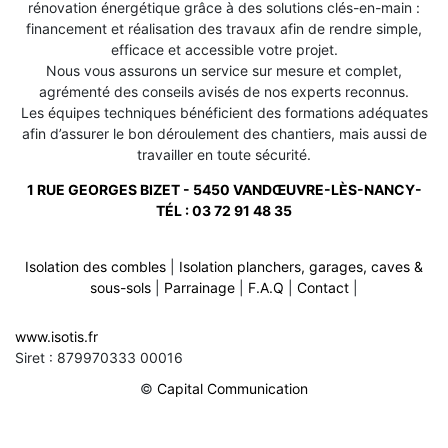
rénovation énergétique grâce à des solutions clés-en-main :
financement et réalisation des travaux afin de rendre simple,
efficace et accessible votre projet.
Nous vous assurons un service sur mesure et complet,
agrémenté des conseils avisés de nos experts reconnus.
Les équipes techniques bénéficient des formations adéquates
afin d’assurer le bon déroulement des chantiers, mais aussi de
travailler en toute sécurité.
1 RUE GEORGES BIZET - 5450 VANDŒUVRE-LÈS-NANCY-
TÉL :
03 72 91 48 35
Isolation des combles
|
Isolation planchers, garages, caves &
sous-sols
|
Parrainage
|
F.A.Q
|
Contact
|
Rénovation de toiture sur belleau 54610
-
www.isotis.fr
Rénovation de toiture sur colmey 54260
-
Siret : 879970333 00016
Rénovation de toiture sur erbeviller sur amezule 54280
-
Rénovation de toiture sur aingeray 54460
-
©
Capital Communication
Rénovation de toiture sur blemerey 54450
-
Rénovation de toiture sur pettonville 54120
-