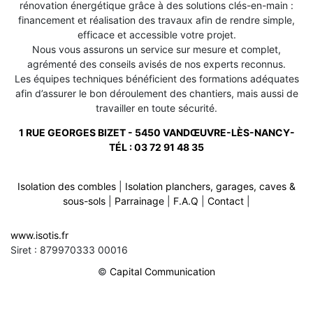
rénovation énergétique grâce à des solutions clés-en-main :
financement et réalisation des travaux afin de rendre simple,
efficace et accessible votre projet.
Nous vous assurons un service sur mesure et complet,
agrémenté des conseils avisés de nos experts reconnus.
Les équipes techniques bénéficient des formations adéquates
afin d’assurer le bon déroulement des chantiers, mais aussi de
travailler en toute sécurité.
1 RUE GEORGES BIZET - 5450 VANDŒUVRE-LÈS-NANCY-
TÉL :
03 72 91 48 35
Isolation des combles
|
Isolation planchers, garages, caves &
sous-sols
|
Parrainage
|
F.A.Q
|
Contact
|
Rénovation de toiture sur bagneux 54170
-
www.isotis.fr
Rénovation de toiture sur deneuvre 54120
-
Siret : 879970333 00016
Rénovation de toiture sur pannes 54470
-
Rénovation de toiture sur haudonville 54830
-
©
Capital Communication
Rénovation de toiture sur valleroy 54910
-
Rénovation de toiture sur laloeuf 54115
-