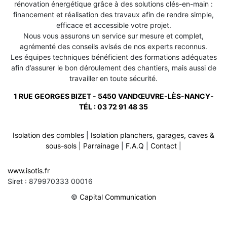
rénovation énergétique grâce à des solutions clés-en-main :
financement et réalisation des travaux afin de rendre simple,
efficace et accessible votre projet.
Nous vous assurons un service sur mesure et complet,
agrémenté des conseils avisés de nos experts reconnus.
Les équipes techniques bénéficient des formations adéquates
afin d’assurer le bon déroulement des chantiers, mais aussi de
travailler en toute sécurité.
1 RUE GEORGES BIZET - 5450 VANDŒUVRE-LÈS-NANCY-
TÉL :
03 72 91 48 35
Isolation des combles
|
Isolation planchers, garages, caves &
sous-sols
|
Parrainage
|
F.A.Q
|
Contact
|
Rénovation de toiture sur blenod les pont a mousson 54700
-
www.isotis.fr
Rénovation de toiture sur tramont emy 54115
-
Siret : 879970333 00016
Rénovation de toiture sur hussigny godbrange 54590
-
Rénovation de toiture sur petit failly 54260
-
©
Capital Communication
Rénovation de toiture sur marbache 54820
-
Rénovation de toiture sur tanconville 54480
-